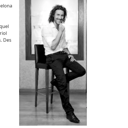
celona
iquel
riol
s. Des