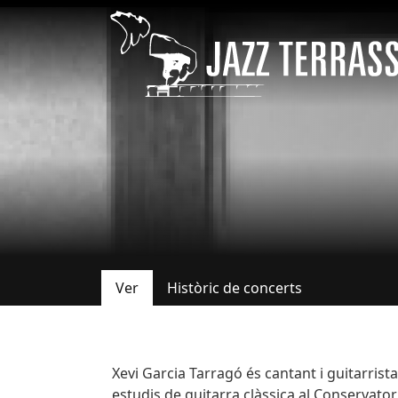
Pasar al contenido principal
Ver
Històric de concerts
Solapas principales
Bio
Xevi Garcia Tarragó és cantant i guitarrist
estudis de guitarra clàssica al Conservatori