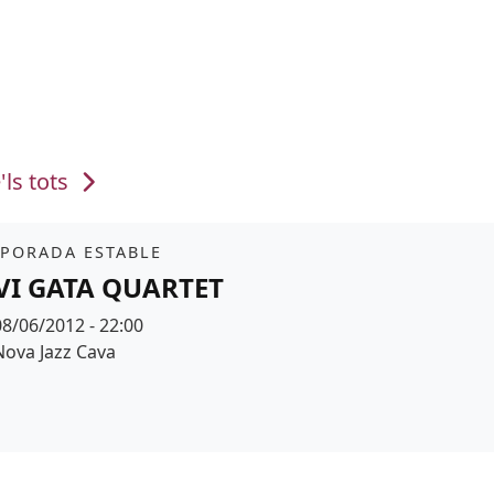
'ls tots
it
PORADA ESTABLE
VI GATA QUARTET
Data
08/06/2012 - 22:00
Espai
Nova Jazz Cava