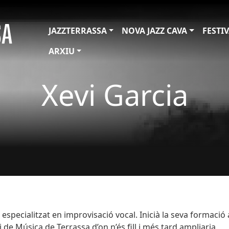
JAZZTERRASSA
NOVA JAZZ CAVA
FESTI
ARXIU
Xevi Garcia
a especialitzat en improvisació vocal. Inicià la seva formaci
 de Música de Terrassa d’on n’és fill i més tard ampliaria