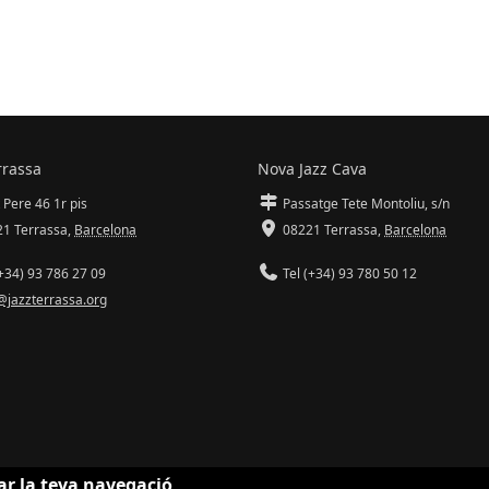
rrassa
Nova Jazz Cava
 Pere 46 1r pis
Passatge Tete Montoliu, s/n
1 Terrassa
,
Barcelona
08221 Terrassa
,
Barcelona
+34) 93 786 27 09
Tel (+34) 93 780 50 12
@jazzterrassa.org
ar la teva navegació