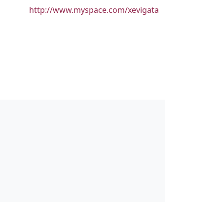
URL
http://www.myspace.com/xevigata