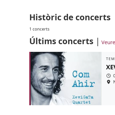
Històric de concerts
1 concerts
Últims concerts
Veure
Àmb
TEM
XE