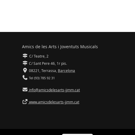
Amics de les Arts i Joventuts Musicals
C/ Teatre, 2
C/ Sant Pere 46, 1r pis.
08221,
Terrassa
,
Barcelona
Tel (93) 785 92 31
info@amicsdelesarts-jjmm.cat
www.amicsdelesarts-jjmm.cat