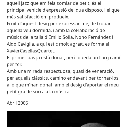
aquell jazz que em feia somiar de petit, és el
principal vehicle d'expressió del que disposo, i el que
més satisfacció em produeix.
Fruit d'aquest desig per expressar-me, de trobar
aquella veu dormida, i amb la col·laboració de
músics de la talla d'Emilio Solla, Nono Fernández i
Aldo Caviglia, a qui estic molt agraït, es forma el
XavierCasellasQuartet.
El primer pas ja està donat, però queda un llarg camí
per fer.
Amb una mirada respectuosa, quasi de veneració,
per aquells clàssics, camino endavant per tornar-los
allò que m'han donat, amb el desig d'aportar el meu
petit gra de sorra a la música.
Abril 2005
Imatges
Imagen