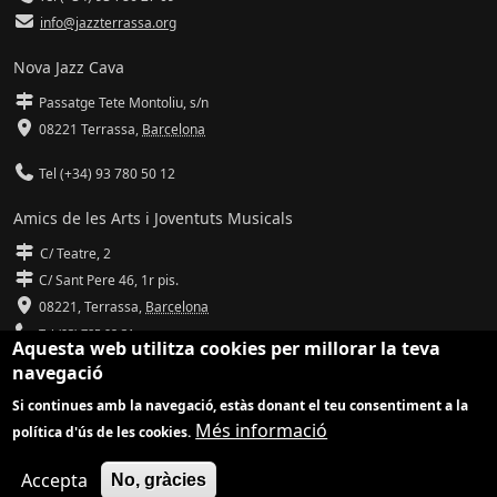
info@jazzterrassa.org
Nova Jazz Cava
Passatge Tete Montoliu, s/n
08221 Terrassa
,
Barcelona
Tel (+34) 93 780 50 12
Amics de les Arts i Joventuts Musicals
C/ Teatre, 2
C/ Sant Pere 46, 1r pis.
08221,
Terrassa
,
Barcelona
Tel (93) 785 92 31
Aquesta web utilitza cookies per millorar la teva
navegació
info@amicsdelesarts-jjmm.cat
Si continues amb la navegació, estàs donant el teu consentiment a la
www.amicsdelesarts-jjmm.cat
Més informació
política d'ús de les cookies.
Adaptació de
Drupal
per
Communia
| Hosting d'
Ilimit
Accepta
No, gràcies