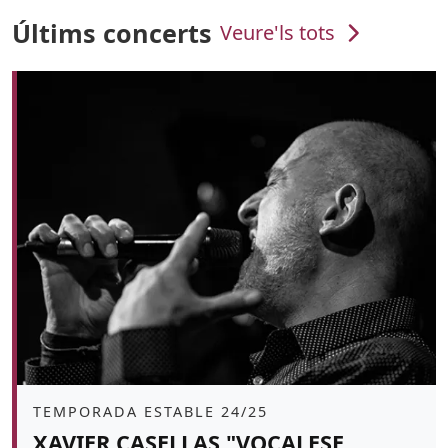
Últims concerts
Veure'ls tots
Àmbit
TEMPORADA ESTABLE 24/25
XAVIER CASELLAS "VOCALESE