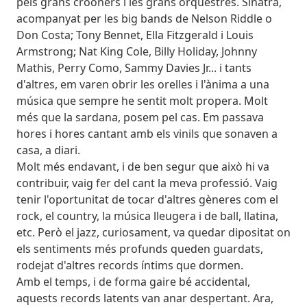
pels grans crooners i les grans orquestres. Sinatra,
acompanyat per les big bands de Nelson Riddle o
Don Costa; Tony Bennet, Ella Fitzgerald i Louis
Armstrong; Nat King Cole, Billy Holiday, Johnny
Mathis, Perry Como, Sammy Davies Jr... i tants
d'altres, em varen obrir les orelles i l'ànima a una
música que sempre he sentit molt propera. Molt
més que la sardana, posem pel cas. Em passava
hores i hores cantant amb els vinils que sonaven a
casa, a diari.
Molt més endavant, i de ben segur que això hi va
contribuir, vaig fer del cant la meva professió. Vaig
tenir l'oportunitat de tocar d'altres gèneres com el
rock, el country, la música lleugera i de ball, llatina,
etc. Però el jazz, curiosament, va quedar dipositat on
els sentiments més profunds queden guardats,
rodejat d'altres records íntims que dormen.
Amb el temps, i de forma gaire bé accidental,
aquests records latents van anar despertant. Ara,