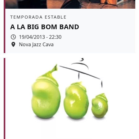
Àmbit
TEMPORADA ESTABLE
A LA BIG BOM BAND
Data
19/04/2013 - 22:30
Espai
Nova Jazz Cava