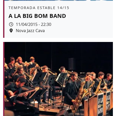
Àmbit
TEMPORADA ESTABLE 14/15
A LA BIG BOM BAND
Data
11/04/2015 - 22:30
Espai
Nova Jazz Cava