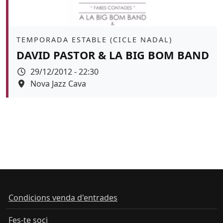
Àmbit
TEMPORADA ESTABLE (CICLE NADAL)
DAVID PASTOR & LA BIG BOM BAND
Data
29/12/2012 - 22:30
Espai
Nova Jazz Cava
Condicions venda d'entrades
Fes-te soci