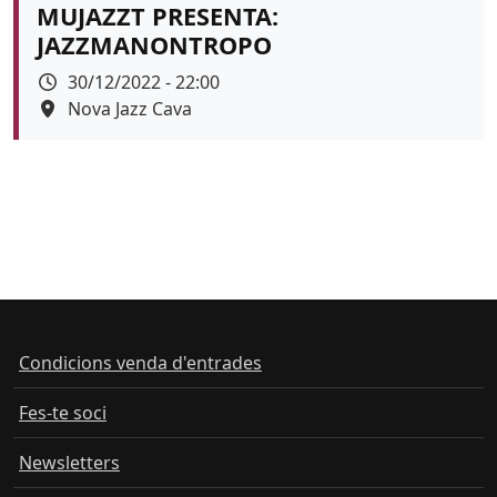
MUJAZZT PRESENTA:
JAZZMANONTROPO
Data
30/12/2022 - 22:00
Espai
Nova Jazz Cava
Color de fons
Condicions venda d'entrades
Fes-te soci
Newsletters