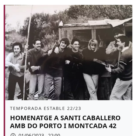
Àmbit
TEMPORADA ESTABLE 22/23
HOMENATGE A SANTI CABALLERO
AMB DO PORTO I MONTCADA 42
Data
01/06/2023 - 22:00