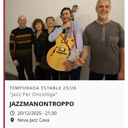
Àmbit
TEMPORADA ESTABLE 25/26
Promoció
"Jazz Per Oncolliga"
JAZZMANONTROPPO
Data
20/12/2025 - 21:30
Espai
Nova Jazz Cava
Color de fons
tickets