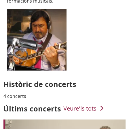
formacions musicals.
Imatges
Imagen
Històric de concerts
4 concerts
Últims concerts
Veure'ls tots