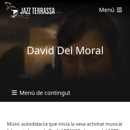
Pasar al contenido principal
Menú
David Del Moral
Menú de contingut
Bio
Músic autodidacta que inicia la seva activitat musical