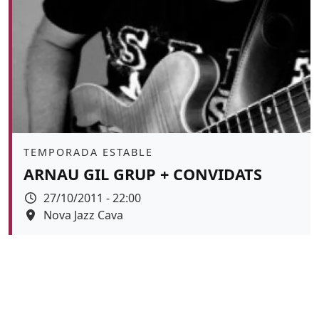
Àmbit
TEMPORADA ESTABLE
ARNAU GIL GRUP + CONVIDATS
Data
27/10/2011 - 22:00
Espai
Nova Jazz Cava