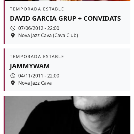
Àmbit
TEMPORADA ESTABLE
DAVID GARCIA GRUP + CONVIDATS
Data
07/06/2012 - 22:00
Espai
Nova Jazz Cava (Cava Club)
Àmbit
TEMPORADA ESTABLE
JAMMYWAM
Data
04/11/2011 - 22:00
Espai
Nova Jazz Cava