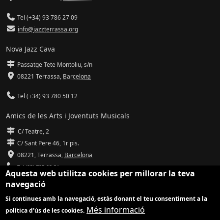
Tel (+34) 93 786 27 09
info@jazzterrassa.org
Nova Jazz Cava
Passatge Tete Montoliu, s/n
08221 Terrassa
,
Barcelona
Tel (+34) 93 780 50 12
Amics de les Arts i Joventuts Musicals
C/ Teatre, 2
C/ Sant Pere 46, 1r pis.
08221,
Terrassa
,
Barcelona
Tel (93) 785 92 31
Aquesta web utilitza cookies per millorar la teva
navegació
info@amicsdelesarts-jjmm.cat
Si continues amb la navegació, estàs donant el teu consentiment a la
www.amicsdelesarts-jjmm.cat
Més informació
política d'ús de les cookies.