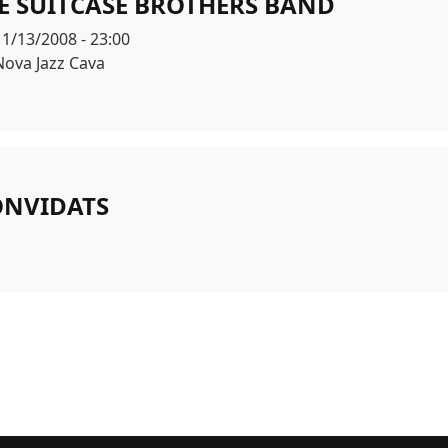
E SUITCASE BROTHERS BAND
Data
11/13/2008 - 23:00
Espai
Nova Jazz Cava
ONVIDATS