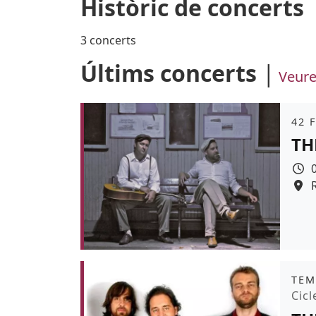
Històric de concerts
3 concerts
Últims concerts
Veure
Àmb
42 
TH
R
Colo
Àmb
TEM
Pro
Cicl