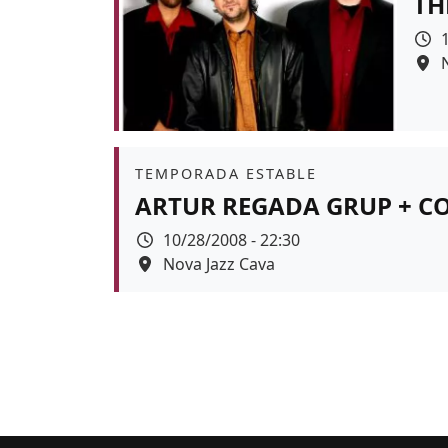
TH
Àmbit
TEMPORADA ESTABLE
ARTUR REGADA GRUP + C
Data
10/28/2008 - 22:30
Espai
Nova Jazz Cava