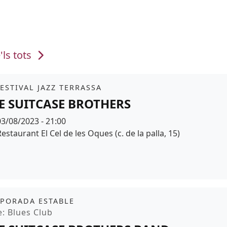
'ls tots
it
FESTIVAL JAZZ TERRASSA
E SUITCASE BROTHERS
Data
03/08/2023 - 21:00
Espai
estaurant El Cel de les Oques (c. de la palla, 15)
r de fons
it
PORADA ESTABLE
moció
e: Blues Club