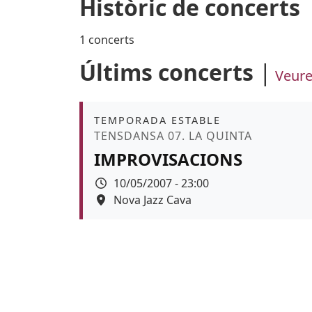
Històric de concerts
1 concerts
Últims concerts
Veure
Àmbit
TEMPORADA ESTABLE
Promoció
TENSDANSA 07. LA QUINTA
IMPROVISACIONS
Data
10/05/2007 - 23:00
Espai
Nova Jazz Cava