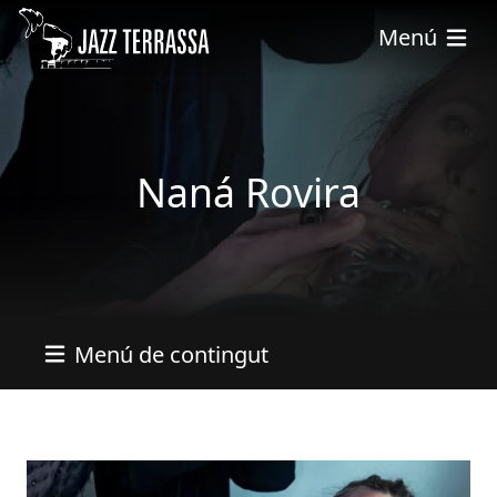
Skip to main content
Menú
Naná Rovira
Menú de contingut
Imatges
Image