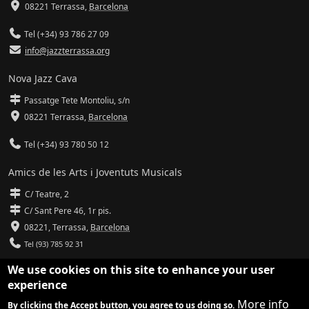
08221 Terrassa
,
Barcelona
Tel (+34) 93 786 27 09
info@jazzterrassa.org
Nova Jazz Cava
Passatge Tete Montoliu, s/n
08221 Terrassa
,
Barcelona
Tel (+34) 93 780 50 12
Amics de les Arts i Joventuts Musicals
C/ Teatre, 2
C/ Sant Pere 46, 1r pis.
08221,
Terrassa
,
Barcelona
Tel (93) 785 92 31
We use cookies on this site to enhance your user
info@amicsdelesarts-jjmm.cat
experience
www.amicsdelesarts-jjmm.cat
More info
By clicking the Accept button, you agree to us doing so.