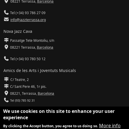
08221 Terrassa
,
Barcelona
Tel (+34) 93 786 27 09
info@jazzterrassa.org
Nova Jazz Cava
Passatge Tete Montoliu, s/n
08221 Terrassa
,
Barcelona
Tel (+34) 93 780 50 12
Amics de les Arts i Joventuts Musicals
C/ Teatre, 2
C/ Sant Pere 46, 1r pis.
08221,
Terrassa
,
Barcelona
Tel (93) 785 92 31
We use cookies on this site to enhance your user
info@amicsdelesarts-jjmm.cat
experience
www.amicsdelesarts-jjmm.cat
More info
By clicking the Accept button, you agree to us doing so.