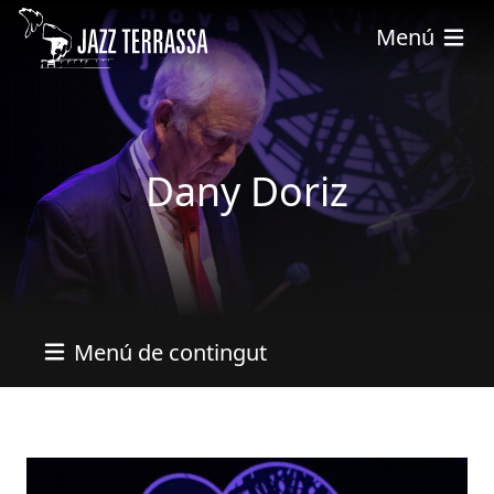
Skip to main content
Menú
Dany Doriz
Menú de contingut
Imatges
Image