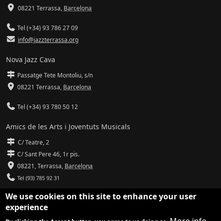
08221 Terrassa
,
Barcelona
Tel (+34) 93 786 27 09
info@jazzterrassa.org
Nova Jazz Cava
Passatge Tete Montoliu, s/n
08221 Terrassa
,
Barcelona
Tel (+34) 93 780 50 12
Amics de les Arts i Joventuts Musicals
C/ Teatre, 2
C/ Sant Pere 46, 1r pis.
08221,
Terrassa
,
Barcelona
Tel (93) 785 92 31
We use cookies on this site to enhance your user
info@amicsdelesarts-jjmm.cat
experience
www.amicsdelesarts-jjmm.cat