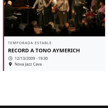
Àmbit
TEMPORADA ESTABLE
RECORD A TONO AYMERICH
Data
12/13/2009 - 19:30
Espai
Nova Jazz Cava