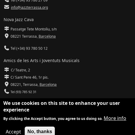
Tel (+34) 93 786 27 09
info@jazzterrassa.org
Nova Jazz Cava
Passatge Tete Montoliu, s/n
08221 Terrassa
,
Barcelona
Tel (+34) 93 780 50 12
Amics de les Arts i Joventuts Musicals
C/ Teatre, 2
C/ Sant Pere 46, 1r pis.
08221,
Terrassa
,
Barcelona
Tel (93) 785 92 31
We use cookies on this site to enhance your user
info@amicsdelesarts-jjmm.cat
experience
www.amicsdelesarts-jjmm.cat
More info
By clicking the Accept button, you agree to us doing so.
Adaptació de
Drupal
per
Communia
| Hosting d'
Ilimit
Accept
No, thanks