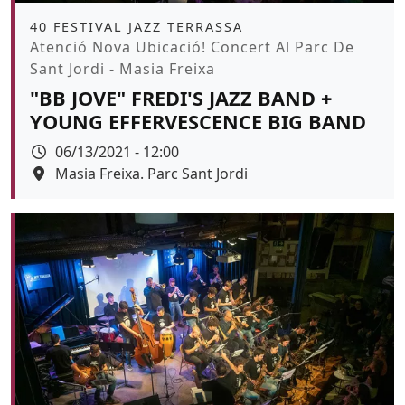
Àmbit
40 FESTIVAL JAZZ TERRASSA
Promoció
Atenció Nova Ubicació! Concert Al Parc De
Sant Jordi - Masia Freixa
"BB JOVE" FREDI'S JAZZ BAND +
YOUNG EFFERVESCENCE BIG BAND
Data
06/13/2021 - 12:00
Espai
Masia Freixa. Parc Sant Jordi
Color de fons