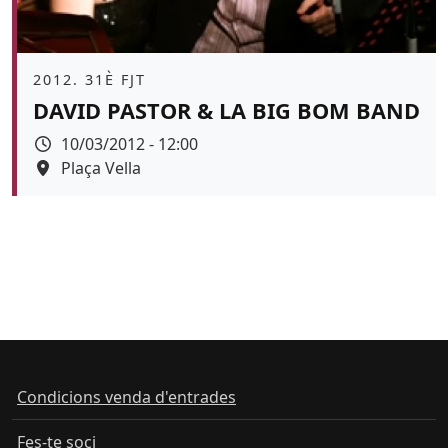
Àmbit
2012. 31È FJT
DAVID PASTOR & LA BIG BOM BAND
Data
10/03/2012 - 12:00
Espai
Plaça Vella
Condicions venda d'entrades
Fes-te soci