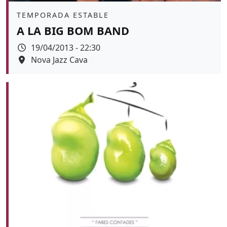
Àmbit
TEMPORADA ESTABLE
A LA BIG BOM BAND
Data
19/04/2013 - 22:30
Espai
Nova Jazz Cava