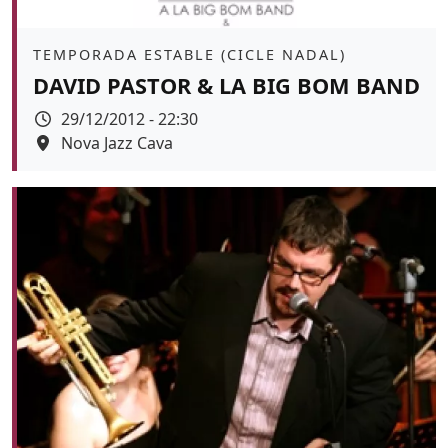
Àmbit
TEMPORADA ESTABLE (CICLE NADAL)
DAVID PASTOR & LA BIG BOM BAND
Data
29/12/2012 - 22:30
Espai
Nova Jazz Cava