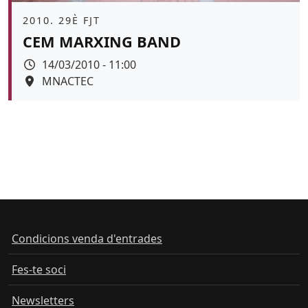
Àmbit
2010. 29È FJT
CEM MARXING BAND
Data
14/03/2010 - 11:00
Espai
MNACTEC
Condicions venda d'entrades
Fes-te soci
Newsletters