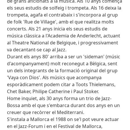
de grans aficionats a la música. Als 10 anys comença
els seus estudis de solfeig i trompeta. Als 16 deixa la
trompeta, agafa el contrabaix i s'incorpora al grup
de folk 'Rue de Village', amb el que realitza molts
concerts. Als 21 anys inicia els seus estudis de
música clàssica a l'Academia de Anderlecht, actuant
al Theatre National de Belgique, i progressivament
va decantant-se cap al Jazz.
Durant els anys 80' arriba a ser un 'sideman' (músic
d'acompanyament) molt reconegut a Bèlgica, sent
un dels integrants de la formació original del grup
'Vaya con Dios'. Als músics que acompanya
esporàdicament podem citar a Toots Thielemans,
Chet Baker, Philipe Catherine i Paul Stoker.
Home inquiet, als 30 anys forma un trio de Jazz-
Bossa amb el que s'embarca durant dos anys en un
creuer que recòrrer el Mediterrani.
S'instala a Mallorca el 1988 on se'l pot veure actuar
en el Jazz-Forum i en el Festival de Mallorca,