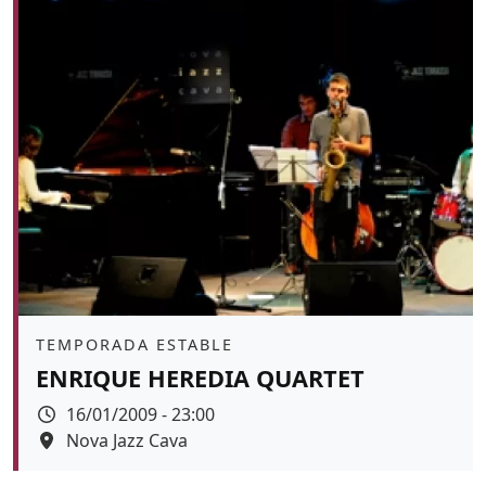
Àmbit
TEMPORADA ESTABLE
ENRIQUE HEREDIA QUARTET
Data
16/01/2009 - 23:00
Espai
Nova Jazz Cava