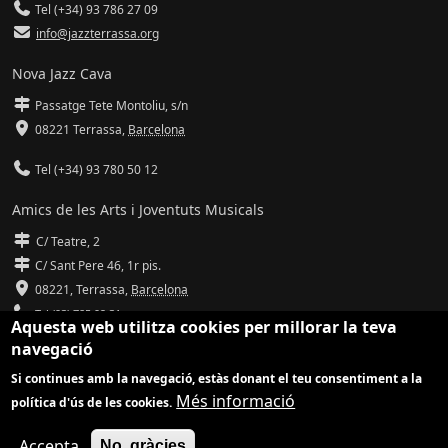
Tel (+34) 93 786 27 09
info@jazzterrassa.org
Nova Jazz Cava
Passatge Tete Montoliu, s/n
08221 Terrassa
,
Barcelona
Tel (+34) 93 780 50 12
Amics de les Arts i Joventuts Musicals
C/ Teatre, 2
C/ Sant Pere 46, 1r pis.
08221,
Terrassa
,
Barcelona
Tel (93) 785 92 31
Aquesta web utilitza cookies per millorar la teva
navegació
info@amicsdelesarts-jjmm.cat
Si continues amb la navegació, estàs donant el teu consentiment a la
www.amicsdelesarts-jjmm.cat
Més informació
política d'ús de les cookies.
Adaptació de
Drupal
per
Communia
| Hosting d'
Ilimit
Accepta
No, gràcies