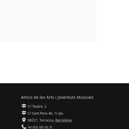
Amics de les Arts i Joventuts Musicals
C/ Teatre, 2
C/ Sant Pere 46, 1r pis.
08221,
Terrassa
,
Barcelona
Tel (93) 785 92 31