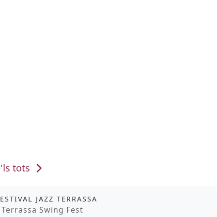
'ls tots
it
FESTIVAL JAZZ TERRASSA
moció
 Terrassa Swing Fest