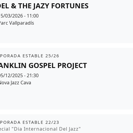
EL & THE JAZY FORTUNES
Data
15/03/2026 - 11:00
Espai
Parc Vallparadís
r de fons
it
tickets
PORADA ESTABLE 25/26
ANKLIN GOSPEL PROJECT
Data
05/12/2025 - 21:30
Espai
Nova Jazz Cava
r de fons
it
PORADA ESTABLE 22/23
moció
cial "Dia Internacional Del Jazz"