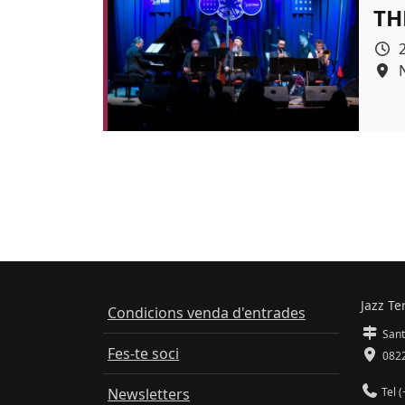
TH
Colo
Jazz Te
Condicions venda d'entrades
Sant
Fes-te soci
0822
Newsletters
Tel (