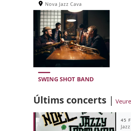
Nova Jazz Cava
SWING SHOT BAND
Color de fons
Últims concerts
Veure
Àmb
45 
Pro
Jazz