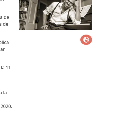
ta de
s de
plica
tar
 la 11
a la
 2020.