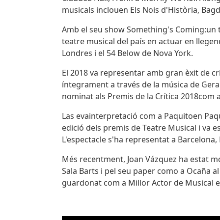
musicals inclouen Els Nois d'Història, Bagd
Amb el seu show Something's Coming:un tri
teatre musical del país en actuar en llege
Londres i el 54 Below de Nova York.
El 2018 va representar amb gran èxit de crí
íntegrament a través de la música de Gerard
nominat als Premis de la Crítica 2018com a
Las evainterpretació com a Paquitoen Paquit
edició dels premis de Teatre Musical i va 
L'espectacle s'ha representat a Barcelona, 
Més recentment, Joan Vázquez ha estat molt
Sala Barts i pel seu paper como a Ocaña al
guardonat com a Millor Actor de Musical en