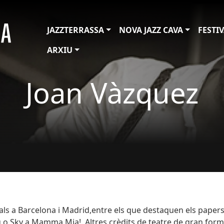
JAZZTERRASSA
NOVA JAZZ CAVA
FESTI
ARXIU
Joan Vàzquez
ls a Barcelona i Madrid,entre els que destaquen els paper
g o Sky a Mamma Mia!. Altres crèdits de teatre de gran form