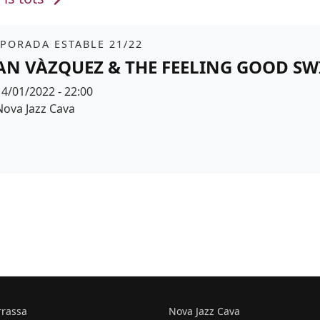
it
PORADA ESTABLE 21/22
AN VÀZQUEZ & THE FEELING GOOD SW
Data
14/01/2022 - 22:00
Espai
Nova Jazz Cava
r de fons
rrassa
Nova Jazz Cava