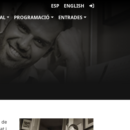
ESP
ENGLISH
VAL
PROGRAMACIÓ
ENTRADES
Imatges
Image
s de
at i