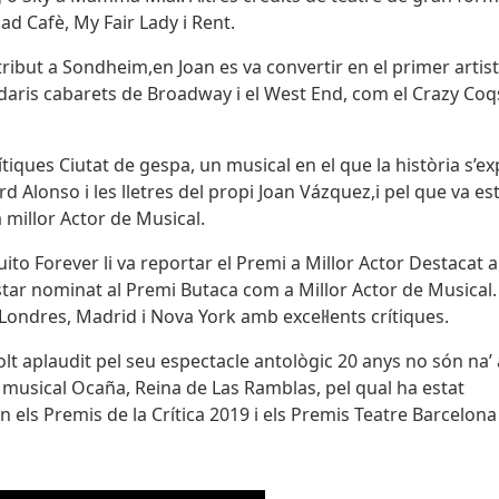
ad Cafè, My Fair Lady i Rent.
but a Sondheim,en Joan es va convertir en el primer artis
ndaris cabarets de Broadway i el West End, com el Crazy Coq
tiques Ciutat de gespa, un musical en el que la història s’ex
 Alonso i les lletres del propi Joan Vázquez,i pel que va es
 millor Actor de Musical.
o Forever li va reportar el Premi a Millor Actor Destacat a
estar nominat al Premi Butaca com a Millor Actor de Musical.
Londres, Madrid i Nova York amb excel·lents crítiques.
 aplaudit pel seu espectacle antològic 20 anys no són na’ 
 musical Ocaña, Reina de Las Ramblas, pel qual ha estat
 els Premis de la Crítica 2019 i els Premis Teatre Barcelona