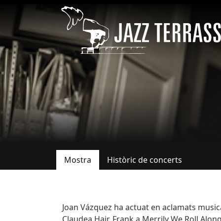
Vés al contingut
Mostra
Històric de concerts
Pestanyes primàries
Bio
Joan Vázquez ha actuat en aclamats musica
Claudea Hair, Frank a Merrily We Roll Alon