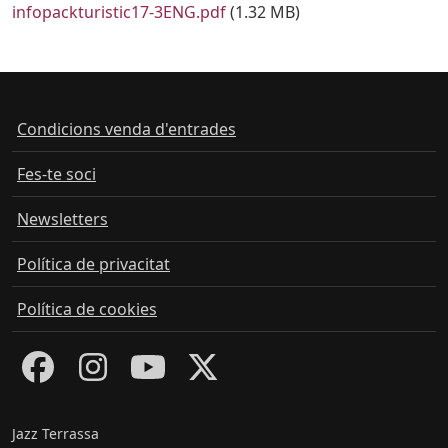
Document
infopackturistic17-3ENG.pdf
(1.32 MB)
Condicions venda d'entrades
Fes-te soci
Newsletters
Política de privacitat
Política de cookies
Jazz Terrassa