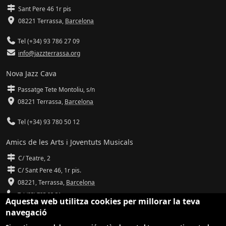
Sant Pere 46 1r pis
08221 Terrassa
,
Barcelona
Tel (+34) 93 786 27 09
info@jazzterrassa.org
Nova Jazz Cava
Passatge Tete Montoliu, s/n
08221 Terrassa
,
Barcelona
Tel (+34) 93 780 50 12
Amics de les Arts i Joventuts Musicals
C/ Teatre, 2
C/ Sant Pere 46, 1r pis.
08221,
Terrassa
,
Barcelona
Tel (93) 785 92 31
Aquesta web utilitza cookies per millorar la teva
navegació
info@amicsdelesarts-jjmm.cat