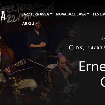
JAZZTERRASSA
NOVA JAZZ CAVA
FESTI
ARXIU
ÀMBIT
3
Data
DS, 14/03
Erne