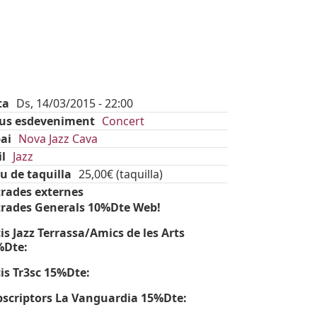
ta
Ds, 14/03/2015 - 22:00
pus esdeveniment
Concert
ai
Nova Jazz Cava
il
Jazz
u de taquilla
25,00€ (taquilla)
rades externes
trades Generals 10%Dte Web!
is Jazz Terrassa/Amics de les Arts
%Dte:
is Tr3sc 15%Dte:
scriptors La Vanguardia 15%Dte: