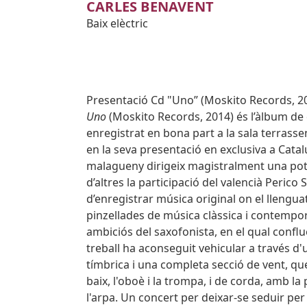
CARLES BENAVENT
Baix elèctric
Subtitol
Presentació Cd "Uno” (Moskito Records, 2
Body
Uno
(Moskito Records, 2014) és l’àlbum de 
enregistrat en bona part a la sala terrasse
en la seva presentació en exclusiva a Catal
malagueny dirigeix magistralment una po
d’altres la participació del valencià Peric
d’enregistrar música original on el llenguatg
pinzellades de música clàssica i contempo
ambiciós del saxofonista, en el qual conflu
treball ha aconseguit vehicular a través d
tímbrica i una completa secció de vent, qu
baix, l'oboè i la trompa, i de corda, amb la 
l'arpa. Un concert per deixar-se seduir pe