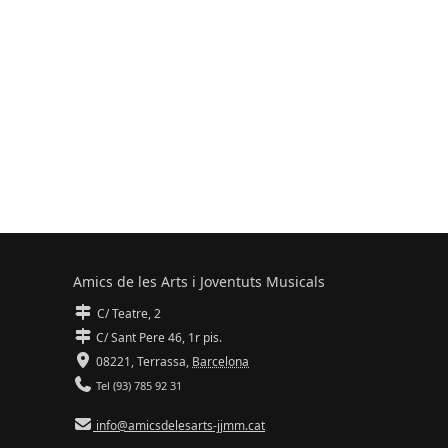
Amics de les Arts i Joventuts Musicals
C/ Teatre, 2
C/ Sant Pere 46, 1r pis.
08221,
Terrassa
,
Barcelona
Tel (93) 785 92 31
info@amicsdelesarts-jjmm.cat