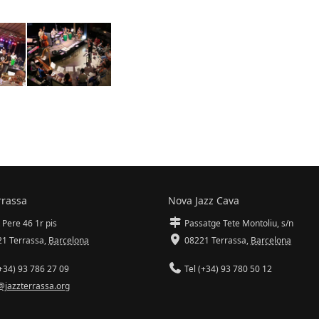
rrassa
Nova Jazz Cava
 Pere 46 1r pis
Passatge Tete Montoliu, s/n
1 Terrassa
,
Barcelona
08221 Terrassa
,
Barcelona
+34) 93 786 27 09
Tel (+34) 93 780 50 12
@jazzterrassa.org