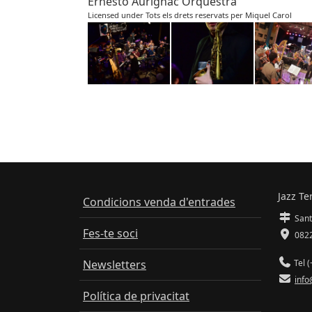
Ernesto Aurignac Orquestra
Licensed under Tots els drets reservats per Miquel Carol
Jazz Te
Condicions venda d'entrades
Sant
Fes-te soci
0822
Newsletters
Tel (
info
Política de privacitat