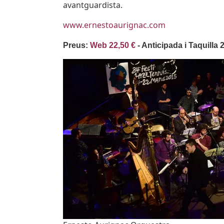
avantguardista.
www.ernestoaurignac.com
Preus:
Web 22,50 €
- Anticipada i Taquilla 
Imatges
Image