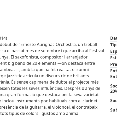
014)
Da
debut de l’Ernesto Aurignac Orchestra, un treball
Ti
nca el passat mes de setembre i que arriba al Festival
Esp
unya. El saxofonista, compositor i arranjador
Est
tent big band de 20 elements —on destaca entre
Pre
o Sambeat—, amb la que ha fet realitat el somni
Ent
e jazzístic articula un discurs ric de brillants
En
rània. És sense cap mena de dubte el projecte més
Soc
eixen totes les seves influències. Després d'anys de
20
'una gran formació que destaca per la seva varietat
Soc
e inclou instruments poc habituals com el clarinet
presència de la guitarra, el violoncel, el contrabaix i
Sub
r tots tipus de colors i gustos amb ànima