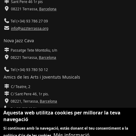
Sant Pere 46 1r pis
08221 Terrassa
,
Barcelona
Tel (+34) 93 786 27 09
info@jazzterrassa.org
Nova Jazz Cava
Passatge Tete Montoliu, s/n
08221 Terrassa
,
Barcelona
Tel (+34) 93 780 50 12
Amics de les Arts i Joventuts Musicals
C/ Teatre, 2
C/ Sant Pere 46, 1r pis.
08221,
Terrassa
,
Barcelona
Tel (93) 785 92 31
Aquesta web utilitza cookies per millorar la teva
navegació
info@amicsdelesarts-jjmm.cat
Si continues amb la navegació, estàs donant el teu consentiment a la
www.amicsdelesarts-jjmm.cat
Més informació
política d'ús de les cookies.