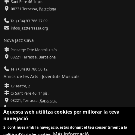
Sant Pere 46 1r pis
08221 Terrassa
,
Barcelona
Tel (+34) 93 786 27 09
info@jazzterrassa.org
Nova Jazz Cava
Passatge Tete Montoliu, s/n
08221 Terrassa
,
Barcelona
Tel (+34) 93 780 50 12
Amics de les Arts i Joventuts Musicals
C/ Teatre, 2
C/ Sant Pere 46, 1r pis.
08221,
Terrassa
,
Barcelona
Tel (93) 785 92 31
Aquesta web utilitza cookies per millorar la teva
navegació
info@amicsdelesarts-jjmm.cat
Si continues amb la navegació, estàs donant el teu consentiment a la
www.amicsdelesarts-jjmm.cat
Més informació
política d'ús de les cookies.