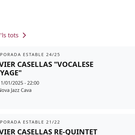
'ls tots
it
tickets
PORADA ESTABLE 24/25
VIER CASELLAS "VOCALESE
YAGE"
Data
11/01/2025 - 22:00
Espai
Nova Jazz Cava
r de fons
it
PORADA ESTABLE 21/22
VIER CASELLAS RE-QUINTET