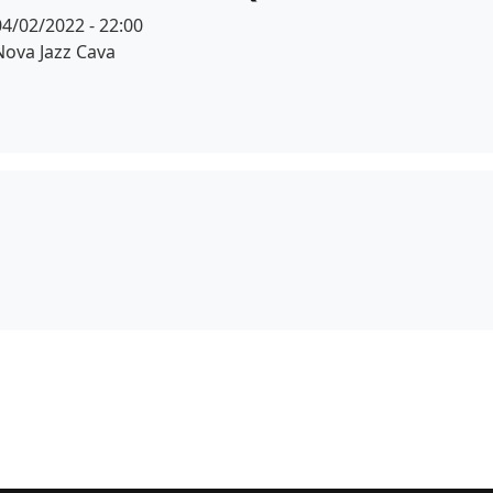
Data
04/02/2022 - 22:00
Espai
Nova Jazz Cava
r de fons