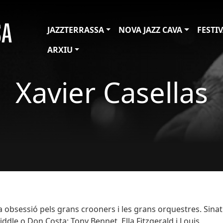
JAZZTERRASSA
NOVA JAZZ CAVA
FESTI
ARXIU
Xavier Casellas
a obsessió pels grans crooners i les grans orquestres. Sinat
dle o Don Costa; Tony Bennet, Ella Fitzgerald i Louis