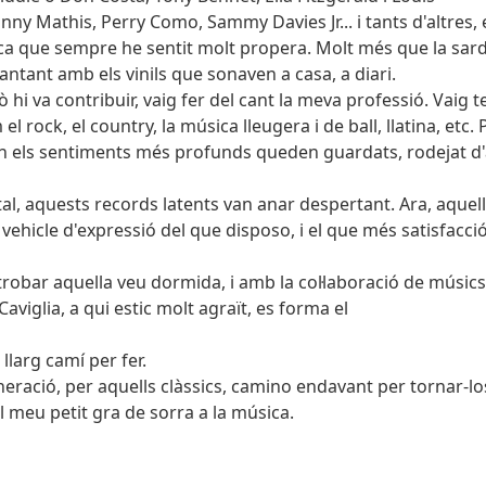
hnny Mathis, Perry Como, Sammy Davies Jr... i tants d'altres,
sica que sempre he sentit molt propera. Molt més que la sar
ntant amb els vinils que sonaven a casa, a diari.
hi va contribuir, vaig fer del cant la meva professió. Vaig t
l rock, el country, la música lleugera i de ball, llatina, etc.
on els sentiments més profunds queden guardats, rodejat d'
al, aquests records latents van anar despertant. Ara, aquell
l vehicle d'expressió del que disposo, i el que més satisfacc
trobar aquella veu dormida, i amb la col·laboració de músics
aviglia, a qui estic molt agraït, es forma el
llarg camí per fer.
ració, per aquells clàssics, camino endavant per tornar-los
 meu petit gra de sorra a la música.