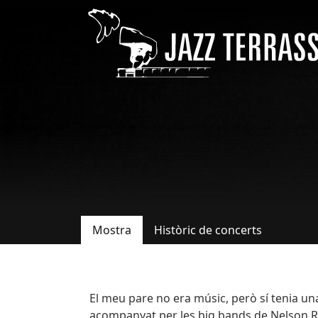
Vés al contingut
Mostra
Històric de concerts
Pestanyes primàries
Bio
El meu pare no era músic, però sí tenia un
acompanyat per les big bands de Nelson Rid