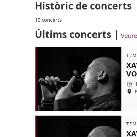
Històric de concerts
10 concerts
Últims concerts
Veure
Àmb
TEM
XA
VO
Colo
Àmb
TEM
XA