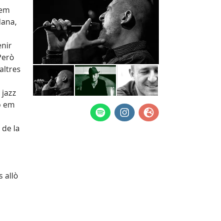
 em
dana,
enir
 Però
altres
 jazz
ió em
 de la
 allò