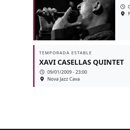
Colo
Àmbit
TEMPORADA ESTABLE
XAVI CASELLAS QUINTET
Data
09/01/2009 - 23:00
Espai
Nova Jazz Cava