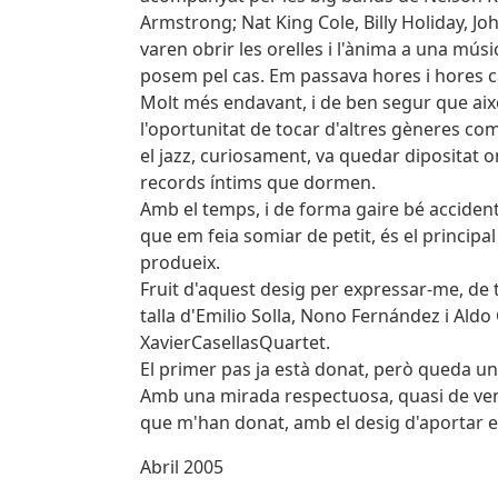
Armstrong; Nat King Cole, Billy Holiday, Jo
varen obrir les orelles i l'ànima a una mú
posem pel cas. Em passava hores i hores ca
Molt més endavant, i de ben segur que això 
l'oportunitat de tocar d'altres gèneres com e
el jazz, curiosament, va quedar dipositat 
records íntims que dormen.
Amb el temps, i de forma gaire bé accident
que em feia somiar de petit, és el principa
produeix.
Fruit d'aquest desig per expressar-me, de 
talla d'Emilio Solla, Nono Fernández i Aldo C
XavierCasellasQuartet.
El primer pas ja està donat, però queda un 
Amb una mirada respectuosa, quasi de vene
que m'han donat, amb el desig d'aportar el
Abril 2005