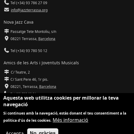
Tel (+34) 93 786 27 09
info@jazzterrassa.org
Nova Jazz Cava
Passatge Tete Montoliu, s/n
08221 Terrassa
,
Barcelona
Tel (+34) 93 780 50 12
Amics de les Arts i Joventuts Musicals
C/ Teatre, 2
C/ Sant Pere 46, 1r pis.
08221,
Terrassa
,
Barcelona
Tel (93) 785 92 31
Aquesta web utilitza cookies per millorar la teva
navegació
info@amicsdelesarts-jjmm.cat
Si continues amb la navegació, estàs donant el teu consentiment a la
www.amicsdelesarts-jjmm.cat
Més informació
política d'ús de les cookies.
Adaptació de
Drupal
per
Communia
| Hosting d'
Ilimit
Accepta
No, gràcies