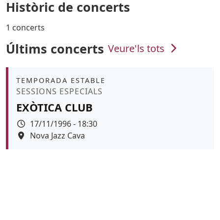
Històric de concerts
1 concerts
Últims concerts
Veure'ls tots
Àmbit
TEMPORADA ESTABLE
Promoció
SESSIONS ESPECIALS
EXÒTICA CLUB
Data
17/11/1996 - 18:30
Espai
Nova Jazz Cava