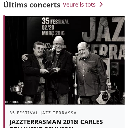
Últims concerts
Veure'ls tots
Àmbit
35 FESTIVAL JAZZ TERRASSA
JAZZTERRASMAN 2016! CARLES