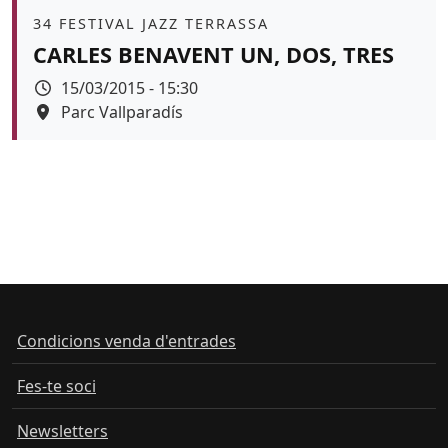
Àmbit
34 FESTIVAL JAZZ TERRASSA
CARLES BENAVENT UN, DOS, TRES
Data
15/03/2015 - 15:30
Espai
Parc Vallparadís
Condicions venda d'entrades
Fes-te soci
Newsletters