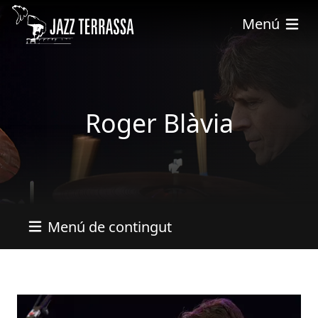
Vés al contingut
Menú
Roger Blàvia
Menú de contingut
Imatges
Image