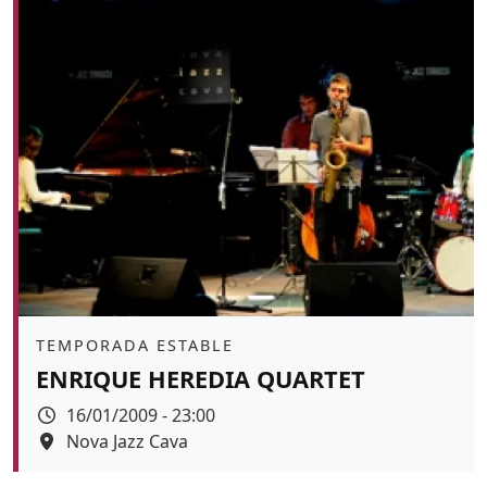
Àmbit
TEMPORADA ESTABLE
ENRIQUE HEREDIA QUARTET
Data
16/01/2009 - 23:00
Espai
Nova Jazz Cava