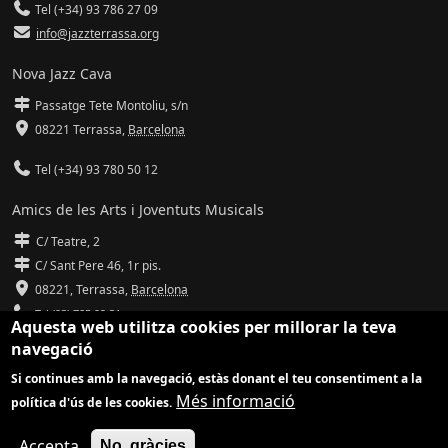
Tel (+34) 93 786 27 09
info@jazzterrassa.org
Nova Jazz Cava
Passatge Tete Montoliu, s/n
08221 Terrassa
,
Barcelona
Tel (+34) 93 780 50 12
Amics de les Arts i Joventuts Musicals
C/ Teatre, 2
C/ Sant Pere 46, 1r pis.
08221,
Terrassa
,
Barcelona
Tel (93) 785 92 31
Aquesta web utilitza cookies per millorar la teva
navegació
info@amicsdelesarts-jjmm.cat
Si continues amb la navegació, estàs donant el teu consentiment a la
www.amicsdelesarts-jjmm.cat
Més informació
política d'ús de les cookies.
Adaptació de
Drupal
per
Communia
| Hosting d'
Ilimit
Accepta
No, gràcies