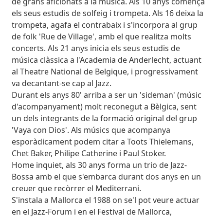
de grans aficionats a la música. Als 10 anys comença
els seus estudis de solfeig i trompeta. Als 16 deixa la
trompeta, agafa el contrabaix i s'incorpora al grup
de folk 'Rue de Village', amb el que realitza molts
concerts. Als 21 anys inicia els seus estudis de
música clàssica a l'Academia de Anderlecht, actuant
al Theatre National de Belgique, i progressivament
va decantant-se cap al Jazz.
Durant els anys 80' arriba a ser un 'sideman' (músic
d'acompanyament) molt reconegut a Bèlgica, sent
un dels integrants de la formació original del grup
'Vaya con Dios'. Als músics que acompanya
esporàdicament podem citar a Toots Thielemans,
Chet Baker, Philipe Catherine i Paul Stoker.
Home inquiet, als 30 anys forma un trio de Jazz-
Bossa amb el que s'embarca durant dos anys en un
creuer que recòrrer el Mediterrani.
S'instala a Mallorca el 1988 on se'l pot veure actuar
en el Jazz-Forum i en el Festival de Mallorca,