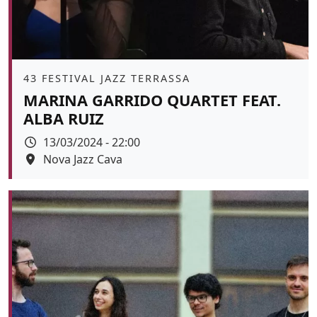
Àmbit
43 FESTIVAL JAZZ TERRASSA
MARINA GARRIDO QUARTET FEAT.
ALBA RUIZ
Data
13/03/2024 - 22:00
Espai
Nova Jazz Cava
Color de fons
tickets