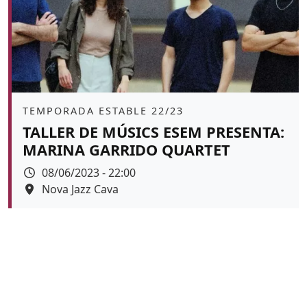
Àmbit
TEMPORADA ESTABLE 22/23
TALLER DE MÚSICS ESEM PRESENTA:
MARINA GARRIDO QUARTET
Data
08/06/2023 - 22:00
Espai
Nova Jazz Cava
Color de fons