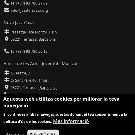
Tel (+34) 93 786 27 09
info@jazzterrassa.org
Nova Jazz Cava
Passatge Tete Montoliu, s/n
08221 Terrassa
,
Barcelona
Tel (+34) 93 780 50 12
Amics de les Arts i Joventuts Musicals
C/ Teatre, 2
C/ Sant Pere 46, 1r pis.
08221,
Terrassa
,
Barcelona
Tel (93) 785 92 31
Aquesta web utilitza cookies per millorar la teva
navegació
info@amicsdelesarts-jjmm.cat
Si continues amb la navegació, estàs donant el teu consentiment a la
www.amicsdelesarts-jjmm.cat
Més informació
política d'ús de les cookies.
Adaptació de
Drupal
per
Communia
| Hosting d'
Ilimit
Accepta
No, gràcies