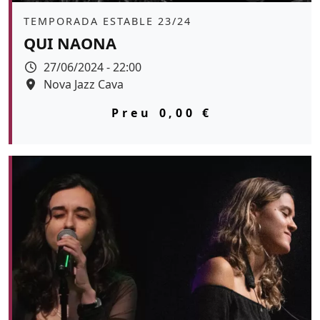
Àmbit
TEMPORADA ESTABLE 23/24
QUI NAONA
Data
27/06/2024 - 22:00
Espai
Nova Jazz Cava
Color de fons
tickets
Preu
0,00 €