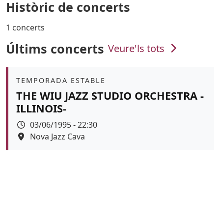
Històric de concerts
1 concerts
Últims concerts
Veure'ls tots
Àmbit
TEMPORADA ESTABLE
THE WIU JAZZ STUDIO ORCHESTRA -
ILLINOIS-
Data
03/06/1995 - 22:30
Espai
Nova Jazz Cava