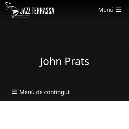
Vés al contingut
Menú
John Prats
Menú de contingut