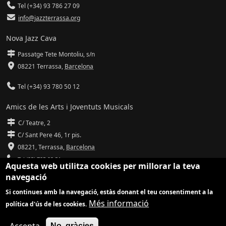
Tel (+34) 93 786 27 09
info@jazzterrassa.org
Nova Jazz Cava
Passatge Tete Montoliu, s/n
08221 Terrassa
,
Barcelona
Tel (+34) 93 780 50 12
Amics de les Arts i Joventuts Musicals
C/ Teatre, 2
C/ Sant Pere 46, 1r pis.
08221,
Terrassa
,
Barcelona
Tel (93) 785 92 31
Aquesta web utilitza cookies per millorar la teva
navegació
info@amicsdelesarts-jjmm.cat
Si continues amb la navegació, estàs donant el teu consentiment a la
www.amicsdelesarts-jjmm.cat
Més informació
política d'ús de les cookies.
Adaptació de
Drupal
per
Communia
| Hosting d'
Ilimit
No, gràcies