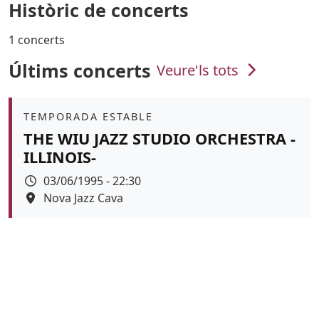
Històric de concerts
1 concerts
Últims concerts
Veure'ls tots
Àmbit
TEMPORADA ESTABLE
THE WIU JAZZ STUDIO ORCHESTRA -
ILLINOIS-
Data
03/06/1995 - 22:30
Espai
Nova Jazz Cava