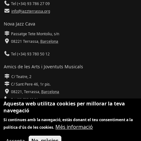
Tel (+34) 93 786 27 09
info@jazzterrassa.org
Nova Jazz Cava
Passatge Tete Montoliu, s/n
08221 Terrassa
,
Barcelona
Tel (+34) 93 780 50 12
Amics de les Arts i Joventuts Musicals
C/ Teatre, 2
C/ Sant Pere 46, 1r pis.
08221,
Terrassa
,
Barcelona
Tel (93) 785 92 31
Aquesta web utilitza cookies per millorar la teva
navegació
info@amicsdelesarts-jjmm.cat
Si continues amb la navegació, estàs donant el teu consentiment a la
www.amicsdelesarts-jjmm.cat
Més informació
política d'ús de les cookies.
Adaptació de
Drupal
per
Communia
| Hosting d'
Ilimit
No, gràcies