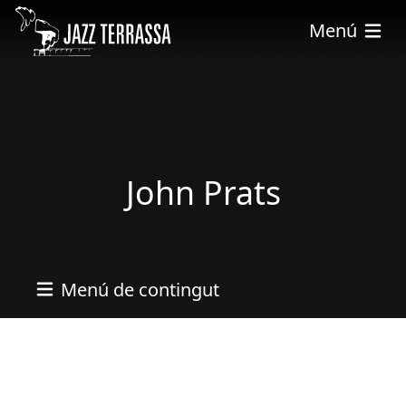
Vés al contingut
Menú
John Prats
Menú de contingut