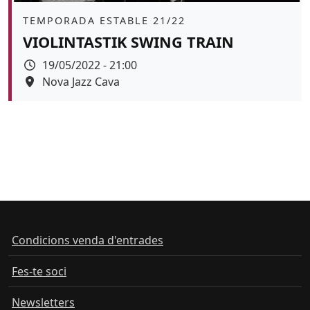
Àmbit
TEMPORADA ESTABLE 21/22
VIOLINTASTIK SWING TRAIN
Data
19/05/2022 - 21:00
Espai
Nova Jazz Cava
Color de fons
Condicions venda d'entrades
Fes-te soci
Newsletters