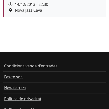
Data
14/12/2013 - 22:30
Espai
Nova Jazz Cava
Condicions venda d'entrades
Fes-te soci
Newsletters
Política de privacitat