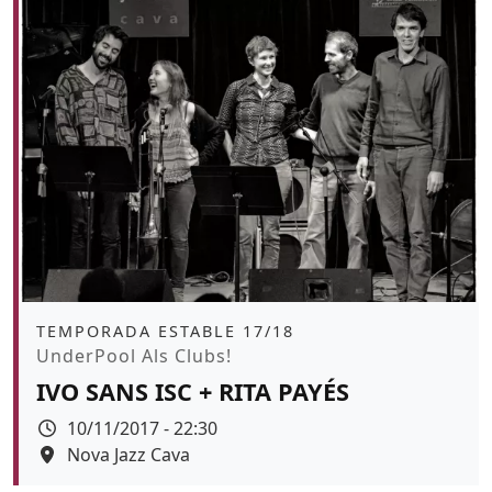
Àmbit
TEMPORADA ESTABLE 17/18
Promoció
UnderPool Als Clubs!
IVO SANS ISC + RITA PAYÉS
Data
10/11/2017 - 22:30
Espai
Nova Jazz Cava