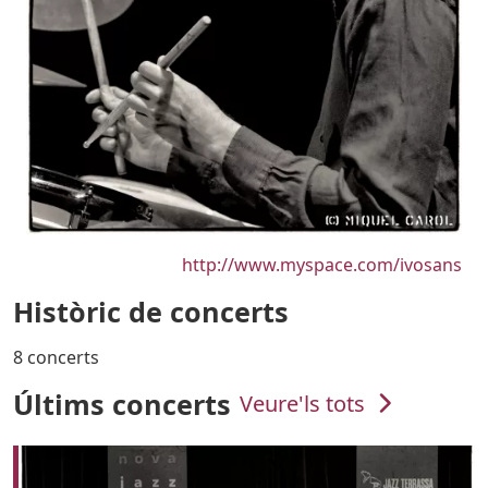
URL
http://www.myspace.com/ivosans
Històric de concerts
8 concerts
Últims concerts
Veure'ls tots