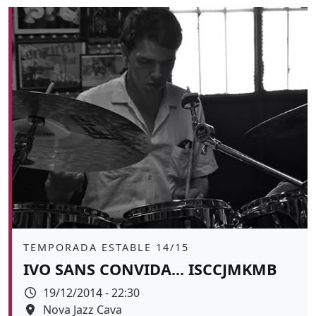
Àmbit
TEMPORADA ESTABLE 14/15
IVO SANS CONVIDA... ISCCJMKMB
Data
19/12/2014 - 22:30
Espai
Nova Jazz Cava