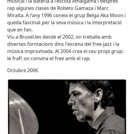
musical i la bateria a l'escola Amalgama i després
rep algunes clases de Robeto Gamaza i Marc
Miralta. A l'any 1996 coneix el grup Belga Aka Moon i
queda fascinat per la seva mùsica i la interpretació
que en fan.
Viu a Brusel.les desde el 2002, on treballa amb
diverses formacions dins l'escena del free-jazz i la
música improvisada. Al 2004 crea el seu propi grup:
le fraP, on convina el free amb el rap.
Octubre 2006
Imatges
Image