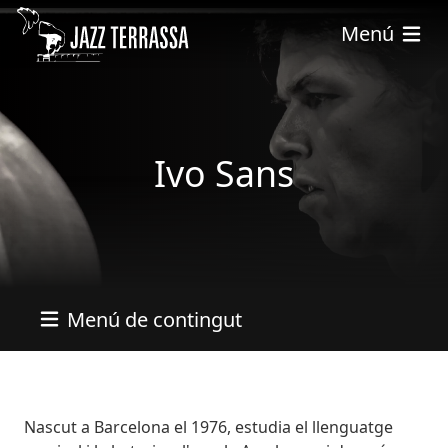
Vés al contingut
Menú
Ivo Sans
Menú de contingut
Bio
Nascut a Barcelona el 1976, estudia el llenguatge