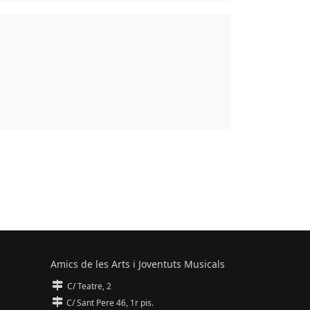
Amics de les Arts i Joventuts Musicals
C/ Teatre, 2
C/ Sant Pere 46, 1r pis.