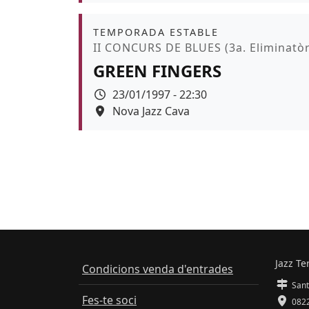
Àmbit
TEMPORADA ESTABLE
Promoció
II CONCURS DE BLUES (3a. Eliminatòr
GREEN FINGERS
Data
23/01/1997 - 22:30
Espai
Nova Jazz Cava
Jazz Te
Condicions venda d'entrades
Sant
Fes-te soci
0822