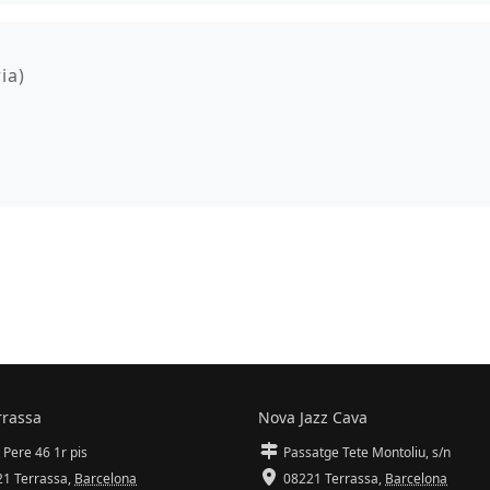
ia)
rrassa
Nova Jazz Cava
 Pere 46 1r pis
Passatge Tete Montoliu, s/n
1 Terrassa
,
Barcelona
08221 Terrassa
,
Barcelona