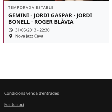
Àmbit
TEMPORADA ESTABLE
GEMINI - JORDI GASPAR · JORDI
BONELL · ROGER BLÀVIA
Data
31/05/2013 - 22:30
Espai
Nova Jazz Cava
Color de fons
Condicions venda d'entrades
Fes-te soci