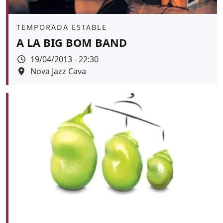
Àmbit
TEMPORADA ESTABLE
A LA BIG BOM BAND
Data
19/04/2013 - 22:30
Espai
Nova Jazz Cava