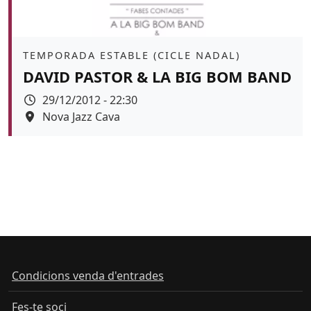
Àmbit
TEMPORADA ESTABLE (CICLE NADAL)
DAVID PASTOR & LA BIG BOM BAND
Data
29/12/2012 - 22:30
Espai
Nova Jazz Cava
Condicions venda d'entrades
Fes-te soci