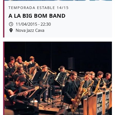
Àmbit
TEMPORADA ESTABLE 14/15
A LA BIG BOM BAND
Data
11/04/2015 - 22:30
Espai
Nova Jazz Cava