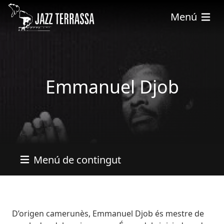
Vés al contingut
Menú
Emmanuel Djob
Menú de contingut
Bio
D’origen camerunès, Emmanuel Djob és mestre de