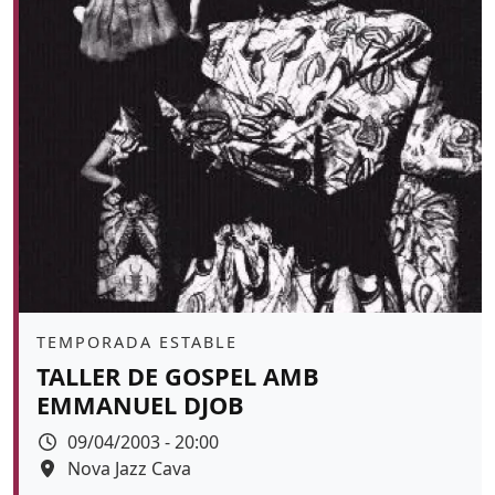
Àmbit
TEMPORADA ESTABLE
TALLER DE GOSPEL AMB
EMMANUEL DJOB
Data
09/04/2003 - 20:00
Espai
Nova Jazz Cava