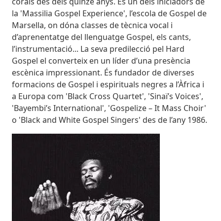
corals des dels quinze anys. És un dels iniciadors de
la 'Massilia Gospel Experience', l’escola de Gospel de
Marsella, on dóna classes de tècnica vocal i
d’aprenentatge del llenguatge Gospel, els cants,
l’instrumentació... La seva predilecció pel Hard
Gospel el converteix en un líder d’una presència
escènica impressionant. És fundador de diverses
formacions de Gospel i espirituals negres a l’Àfrica i
a Europa com 'Black Cross Quartet', 'Sinaï’s Voices',
'Bayembi’s International', 'Gospelize – It Mass Choir'
o 'Black and White Gospel Singers' des de l’any 1986.
Imatges
Image