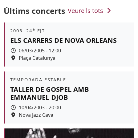
Últims concerts
Veure'ls tots
Àmbit
2005. 24È FJT
ELS CARRERS DE NOVA ORLEANS
Data
06/03/2005 - 12:00
Espai
Plaça Catalunya
Àmbit
TEMPORADA ESTABLE
TALLER DE GOSPEL AMB
EMMANUEL DJOB
Data
10/04/2003 - 20:00
Espai
Nova Jazz Cava