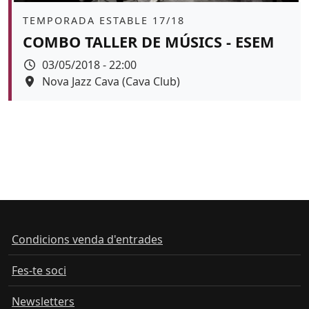
Àmbit
TEMPORADA ESTABLE 17/18
COMBO TALLER DE MÚSICS - ESEM
Data
03/05/2018 - 22:00
Espai
Nova Jazz Cava (Cava Club)
Color de fons
Condicions venda d'entrades
Fes-te soci
Newsletters