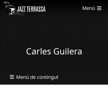
Vés al contingut
Menú
Carles Guilera
Menú de contingut