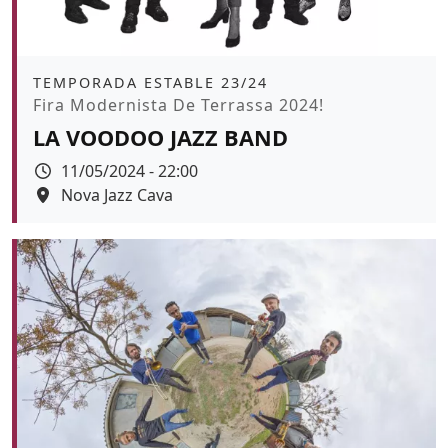
Àmbit
TEMPORADA ESTABLE 23/24
Promoció
Fira Modernista De Terrassa 2024!
LA VOODOO JAZZ BAND
Data
11/05/2024 - 22:00
Espai
Nova Jazz Cava
Color de fons
tickets