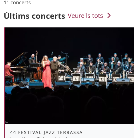
11 concerts
Últims concerts
Veure'ls tots
Àmbit
44 FESTIVAL JAZZ TERRASSA