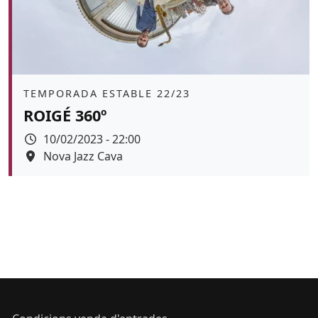
Àmbit
TEMPORADA ESTABLE 22/23
ROIGÉ 360º
Data
10/02/2023 - 22:00
Espai
Nova Jazz Cava
Color de fons