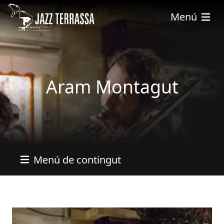
Vés al contingut
Menú
Aram Montagut
Menú de contingut
Imatges
Image