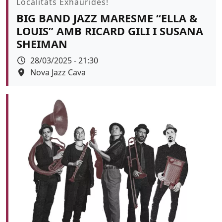
Promoció
Localitats Exhaurides!
BIG BAND JAZZ MARESME “ELLA &
LOUIS” AMB RICARD GILI I SUSANA
SHEIMAN
Data
28/03/2025 - 21:30
Espai
Nova Jazz Cava
Color de fons
tickets