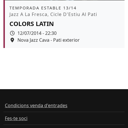
Àmbit
TEMPORADA ESTABLE 13/14
Promoció
Jazz A La Fresca, Cicle D'Estiu Al Pati
COLORS LATIN
Data
12/07/2014 - 22:30
Espai
Nova Jazz Cava - Pati exterior
Condicions venda d'entrades
Fes-te soci