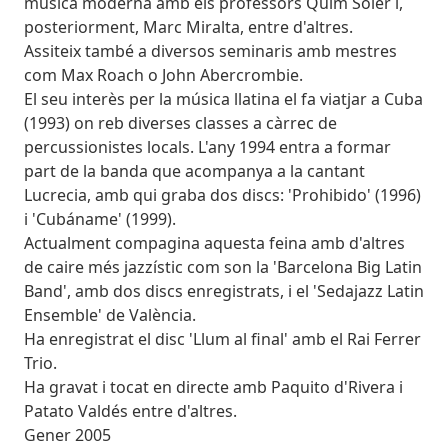
música moderna amb els professors Quim Soler i,
posteriorment, Marc Miralta, entre d'altres.
Assiteix també a diversos seminaris amb mestres
com Max Roach o John Abercrombie.
El seu interès per la música llatina el fa viatjar a Cuba
(1993) on reb diverses classes a càrrec de
percussionistes locals. L'any 1994 entra a formar
part de la banda que acompanya a la cantant
Lucrecia, amb qui graba dos discs: 'Prohibido' (1996)
i 'Cubáname' (1999).
Actualment compagina aquesta feina amb d'altres
de caire més jazzístic com son la 'Barcelona Big Latin
Band', amb dos discs enregistrats, i el 'Sedajazz Latin
Ensemble' de València.
Ha enregistrat el disc 'Llum al final' amb el Rai Ferrer
Trio.
Ha gravat i tocat en directe amb Paquito d'Rivera i
Patato Valdés entre d'altres.
Gener 2005