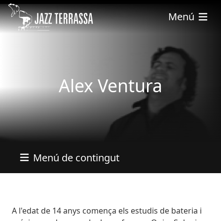
Vés al contingut
Menú
Alex Ventura
Menú de contingut
Bio
A l'edat de 14 anys comença els estudis de bateria i