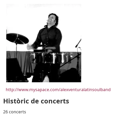
Imatges
Image
URL
http://www.mysapace.com/alexventuralatinsoulband
Històric de concerts
26 concerts