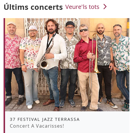
Últims concerts
Veure'ls tots
Àmbit
37 FESTIVAL JAZZ TERRASSA
Promoció
Concert A Vacarisses!