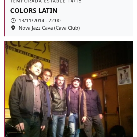
Àmbit
TEMPORADA ESTABLE 14/15
COLORS LATIN
Data
13/11/2014 - 22:00
Espai
Nova Jazz Cava (Cava Club)