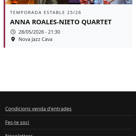
Àmbit
TEMPORADA ESTABLE 25/26
ANNA ROALES-NIETO QUARTET
Data
28/05/2026 - 21:30
Espai
Nova Jazz Cava
Color de fons
tickets
Condicions venda d'entrades
Fes-te soci