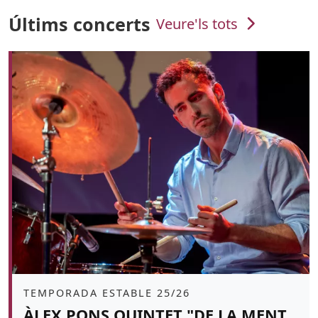
Últims concerts
Veure'ls tots
Àmbit
TEMPORADA ESTABLE 25/26
ÀLEX PONS QUINTET "DE LA MENT