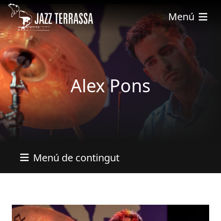
Vés al contingut
Menú
Alex Pons
Menú de contingut
Imatges
Image